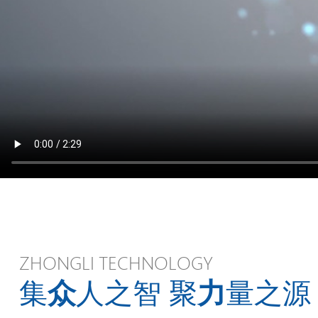
ZHONGLI TECHNOLOGY
集
众
人之智 聚
力
量之源