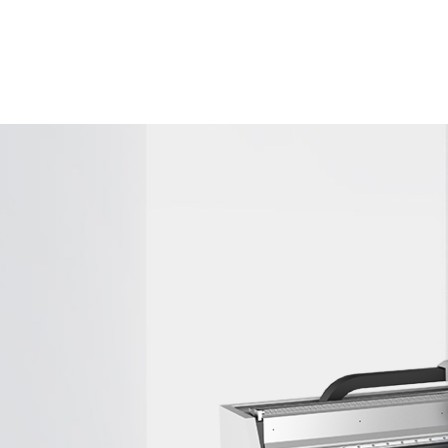
ZL-K90
新型激光切管机